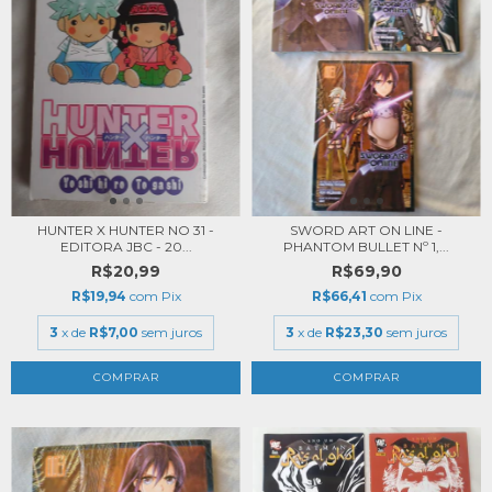
HUNTER X HUNTER NO 31 -
SWORD ART ON LINE -
EDITORA JBC - 20...
PHANTOM BULLET Nº 1,...
R$20,99
R$69,90
R$19,94
com
Pix
R$66,41
com
Pix
3
x de
R$7,00
sem juros
3
x de
R$23,30
sem juros