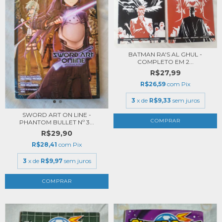
BATMAN RA'S AL GHUL -
COMPLETO EM 2...
R$27,99
R$26,59
com
Pix
3
x de
R$9,33
sem juros
SWORD ART ON LINE -
PHANTOM BULLET Nº 3...
R$29,90
R$28,41
com
Pix
3
x de
R$9,97
sem juros