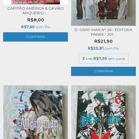
CAPITÃO AMÉRICA & GAVIÃO
ARQUEIRO -...
R$8,00
R$7,60
com
Pix
D. GRAY-MAN N° 26 - EDITORA
PANINI - 201...
R$21,90
R$20,81
com
Pix
3
x de
R$7,30
sem juros