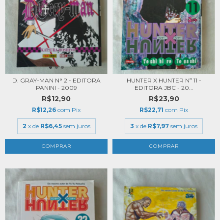
D. GRAY-MAN N° 2 - EDITORA
HUNTER X HUNTER Nº 11 -
PANINI - 2009
EDITORA JBC - 20...
R$12,90
R$23,90
R$12,26
com
Pix
R$22,71
com
Pix
2
x de
R$6,45
sem juros
3
x de
R$7,97
sem juros