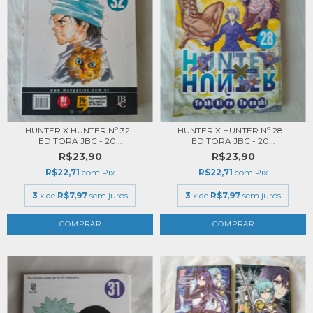
HUNTER X HUNTER Nº 32 -
HUNTER X HUNTER Nº 28 -
EDITORA JBC - 20...
EDITORA JBC - 20...
R$23,90
R$23,90
R$22,71
com
Pix
R$22,71
com
Pix
3
x de
R$7,97
sem juros
3
x de
R$7,97
sem juros