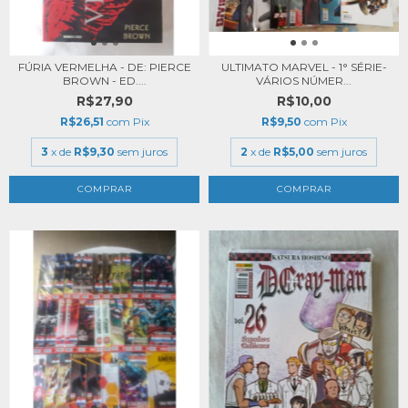
FÚRIA VERMELHA - DE: PIERCE
ULTIMATO MARVEL - 1° SÉRIE-
BROWN - ED....
VÁRIOS NÚMER...
R$27,90
R$10,00
R$26,51
com
Pix
R$9,50
com
Pix
3
x de
R$9,30
sem juros
2
x de
R$5,00
sem juros